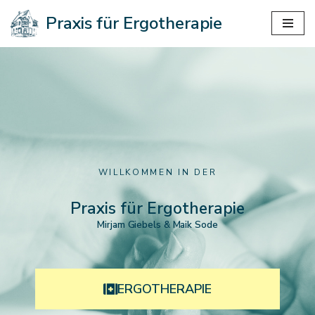
Praxis für Ergotherapie
Zum
Inhalt
springen
WILLKOMMEN IN DER
Praxis für Ergotherapie
Mirjam Giebels & Maik Sode
ERGOTHERAPIE