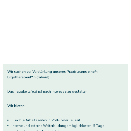
Aktuelle Informationen zum
Praxisübergang
Zum 01.01.2026 übernimmt Maik Sode den Praxisteil von Andrea Geiss-
Schmitt. Die Praxis wird unter Mirjam Giebels & Maik Sode weitergeführt.
Wir freuen uns dass Frau Geiss-Schmitt weiterhin im Team tätig sein
wird.
Wir suchen zur Verstärkung unseres Praxisteams eine/n
Ergotherapeut*in (m/w/d):
Das Tätigkeitsfeld ist nach Interesse zu gestalten.
Wir bieten:
Flexible Arbeitszeiten in Voll- oder Teilzeit
Interne und externe Weiterbildungsmöglichkeiten, 5 Tage